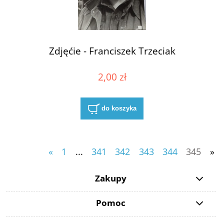
Zdjęćie - Franciszek Trzeciak
2,00 zł
do koszyka
«
1
...
341
342
343
344
345
»
Zakupy
Pomoc