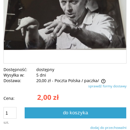
Dostępność:
dostępny
Wysyłka w:
5 dni
Dostawa:
20,00 zł
- Poczta Polska / paczka/
sprawdź formy dostawy
Cena nie zawiera ewentualnych kosztów płatności
2,00 zł
Cena:
do koszyka
szt.
dodaj do przechowalni