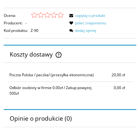
Ocena:
zapytaj o produkt
Producent:
-
poleć znajomemu
Kod produktu:
Z-90
dodaj opinię
Koszty dostawy
Cena nie zawiera ewentualnych kosztów płatności
Poczta Polska / paczka/
(przesyłka ekonomiczna)
20,00 zł
Odbiór osobisty w firmie 0.00zł / Zakup powyżej
0,00 zł
500zł
Opinie o produkcie (0)