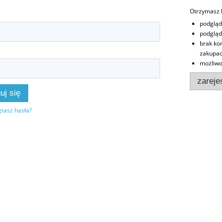
Otrzymasz l
podgląd
podgląd
brak ko
zakupa
możliwo
zarejes
uj się
tasz hasła?