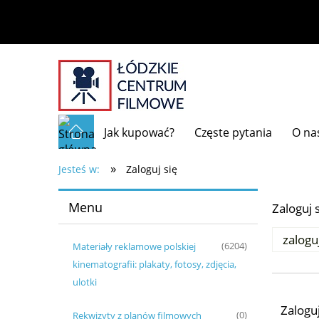
Jak kupować?
Częste pytania
O na
»
Jesteś w:
Zaloguj się
Menu
Zaloguj 
zalogu
Materiały reklamowe polskiej
(6204)
kinematografii: plakaty, fotosy, zdjęcia,
ulotki
Zaloguj
Rekwizyty z planów filmowych
(0)