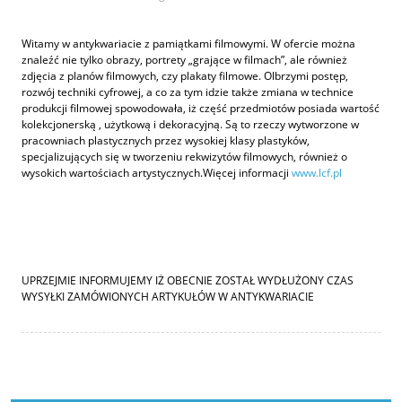
Witamy w antykwariacie z pamiątkami filmowymi. W ofercie można
znaleźć nie tylko obrazy, portrety „grające w filmach”, ale również
zdjęcia z planów filmowych, czy plakaty filmowe. Olbrzymi postęp,
rozwój techniki cyfrowej, a co za tym idzie także zmiana w technice
produkcji filmowej spowodowała, iż część przedmiotów posiada wartość
kolekcjonerską , użytkową i dekoracyjną. Są to rzeczy wytworzone w
pracowniach plastycznych przez wysokiej klasy plastyków,
specjalizujących się w tworzeniu rekwizytów filmowych, również o
wysokich wartościach artystycznych.Więcej informacji
www.lcf.pl
UPRZEJMIE INFORMUJEMY IŻ OBECNIE ZOSTAŁ WYDŁUŻONY CZAS
WYSYŁKI ZAMÓWIONYCH ARTYKUŁÓW W ANTYKWARIACIE