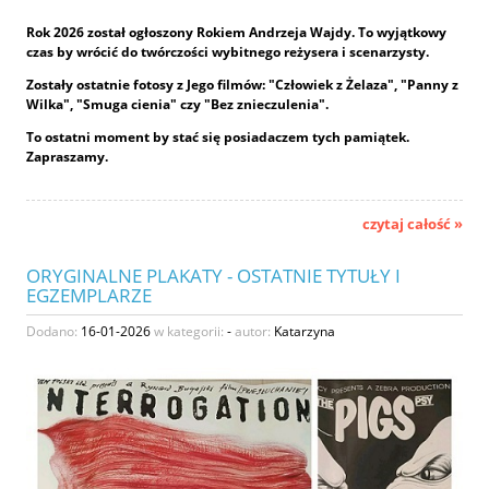
Rok 2026 został ogłoszony Rokiem Andrzeja Wajdy. To wyjątkowy
czas by wrócić do twórczości wybitnego reżysera i scenarzysty.
Zostały ostatnie fotosy z Jego filmów: "Człowiek z Żelaza", "Panny z
Wilka", "Smuga cienia" czy "Bez znieczulenia".
To ostatni moment by stać się posiadaczem tych pamiątek.
Zapraszamy.
czytaj całość »
ORYGINALNE PLAKATY - OSTATNIE TYTUŁY I
EGZEMPLARZE
Dodano:
16-01-2026
w kategorii:
-
autor:
Katarzyna