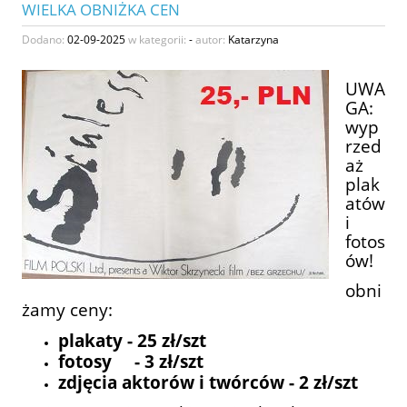
WIELKA OBNIŻKA CEN
Dodano:
02-09-2025
w kategorii:
-
autor:
Katarzyna
UWA
GA:
wyp
rzed
aż
plak
atów
i
fotos
ów!
obni
żamy ceny:
plakaty - 25 zł/szt
fotosy - 3 zł/szt
zdjęcia aktorów i twórców - 2 zł/szt