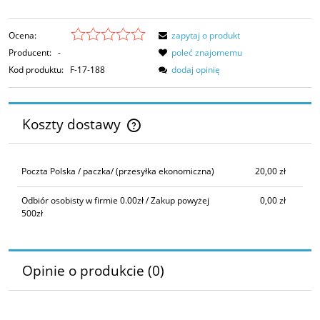
Ocena:
zapytaj o produkt
Producent:
-
poleć znajomemu
Kod produktu:
F-17-188
dodaj opinię
Koszty dostawy
Cena nie zawiera ewentualnych kosztów płatności
Poczta Polska / paczka/
(przesyłka ekonomiczna)
20,00 zł
Odbiór osobisty w firmie 0.00zł / Zakup powyżej
0,00 zł
500zł
Opinie o produkcie (0)