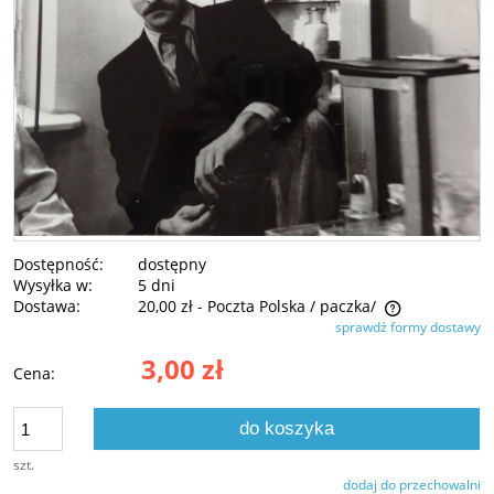
Dostępność:
dostępny
Wysyłka w:
5 dni
Dostawa:
20,00 zł
- Poczta Polska / paczka/
sprawdź formy dostawy
Cena nie zawiera ewentualnych kosztów płatności
3,00 zł
Cena:
do koszyka
szt.
dodaj do przechowalni