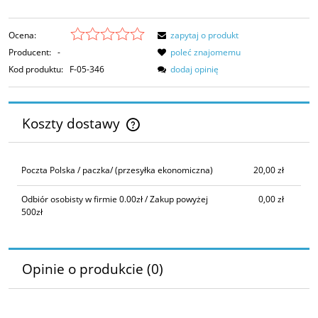
Ocena:
zapytaj o produkt
Producent:
-
poleć znajomemu
Kod produktu:
F-05-346
dodaj opinię
Koszty dostawy
Cena nie zawiera ewentualnych kosztów płatności
Poczta Polska / paczka/
(przesyłka ekonomiczna)
20,00 zł
Odbiór osobisty w firmie 0.00zł / Zakup powyżej
0,00 zł
500zł
Opinie o produkcie (0)