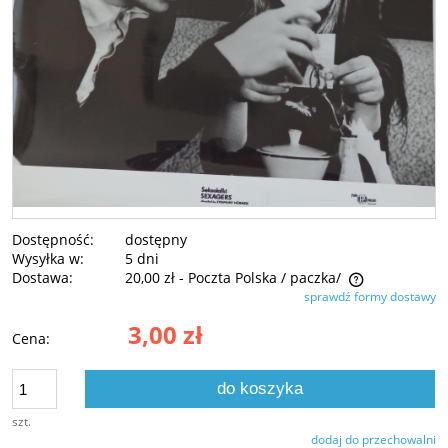
Dostępność:
dostępny
Wysyłka w:
5 dni
Dostawa:
20,00 zł
- Poczta Polska / paczka/
sprawdź formy dostawy
Cena nie zawiera ewentualnych kosztów płatności
3,00 zł
Cena:
do koszyka
szt.
dodaj do przechowalni